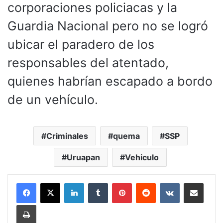
corporaciones policiacas y la
Guardia Nacional pero no se logró
ubicar el paradero de los
responsables del atentado,
quienes habrían escapado a bordo
de un vehículo.
Criminales
quema
SSP
Uruapan
Vehiculo
LinkedIn
Tumblr
Pinterest
Reddit
VKontakte
Compartir por corr
Imprimir