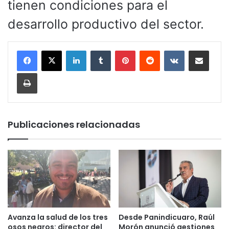
tienen condiciones para el
desarrollo productivo del sector.
LinkedIn
Tumblr
Pinterest
Reddit
VKontakte
Compartir por corr
Imprimir
Publicaciones relacionadas
Avanza la salud de los tres
Desde Panindicuaro, Raúl
osos negros: director del
Morón anunció gestiones