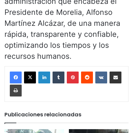
administración que encabeza el
Presidente de Morelia, Alfonso
Martínez Alcázar, de una manera
rápida, transparente y confiable,
optimizando los tiempos y los
recursos humanos.
LinkedIn
Tumblr
Pinterest
Reddit
VKontakte
Compartir por corr
Imprimir
Publicaciones relacionadas