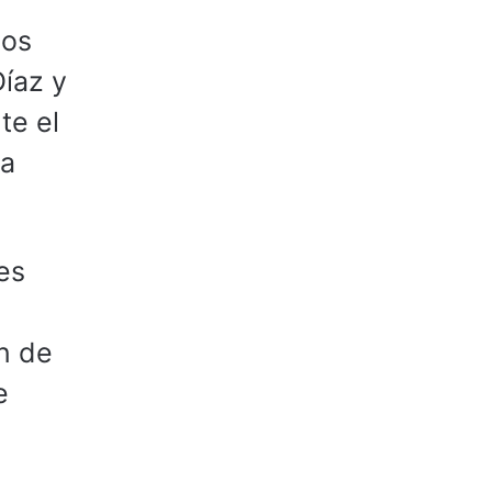
dos
Díaz y
te el
la
res
n de
e