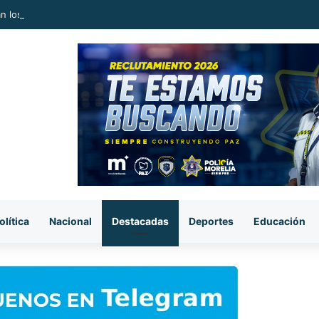
an los cuerpos de un hombre y una mujer en una parcela de Álvaro Obr
olítica
Nacional
Destacadas
Deportes
Educación