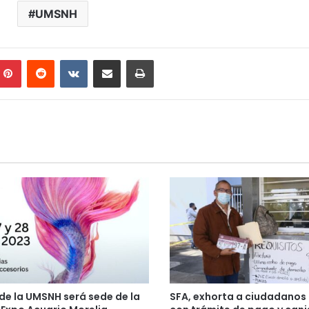
UMSNH
mblr
Pinterest
Reddit
VKontakte
Compartir por correo electrónico
Imprimir
e la UMSNH será sede de la
SFA, exhorta a ciudadanos 