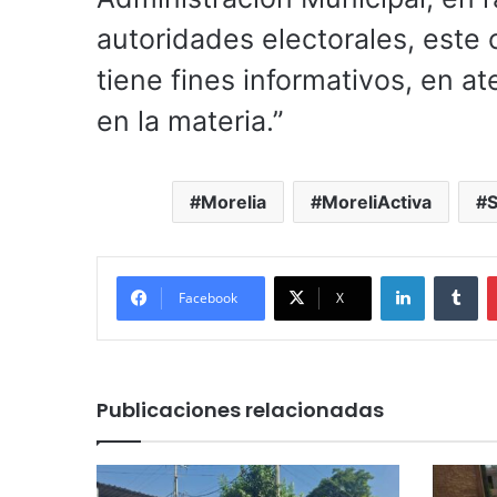
autoridades electorales, este
tiene fines informativos, en a
en la materia.”
Morelia
MoreliActiva
S
LinkedIn
Tu
Facebook
X
Publicaciones relacionadas