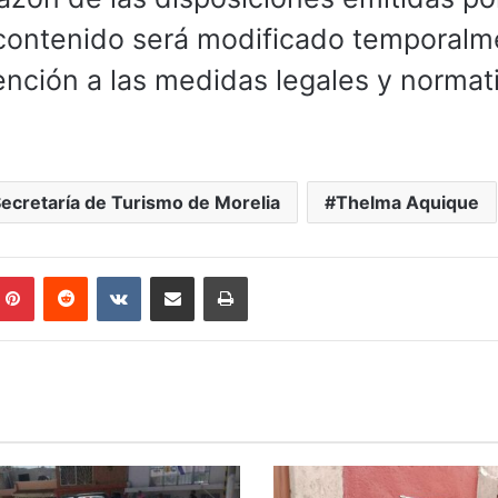
 contenido será modificado temporalm
tención a las medidas legales y normat
ecretaría de Turismo de Morelia
Thelma Aquique
mblr
Pinterest
Reddit
VKontakte
Compartir por correo electrónico
Imprimir