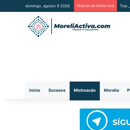
domingo, agosto 9 2026
Noticias de última hora
Tras 
Inicio
Sucesos
Michoacán
Morelia
P