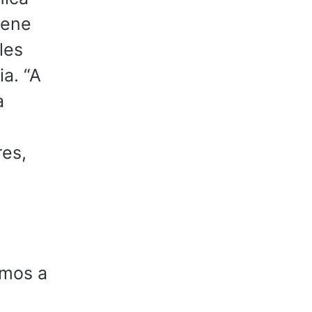
iene
les
a. “A
a
res,
amos a