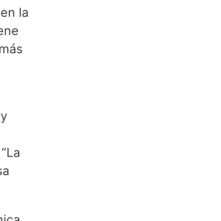
 en la
iene
emás
 y
 “La
sa
nica