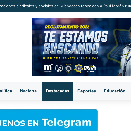
era sorpresiva, pasaje del transporte público subió a 12 pesos.
olítica
Nacional
Destacadas
Deportes
Educación