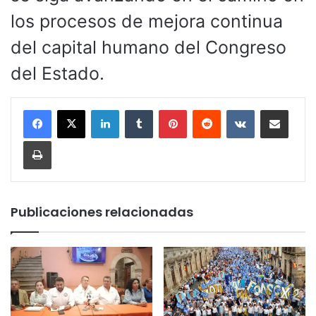
los procesos de mejora continua
del capital humano del Congreso
del Estado.
LinkedIn
Tumblr
Pinterest
Reddit
VKontakte
Compartir por corr
Imprimir
Publicaciones relacionadas