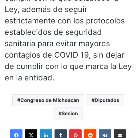
Ley, además de seguir
estrictamente con los protocolos
establecidos de seguridad
sanitaria para evitar mayores
contagios de COVID 19, sin dejar
de cumplir con lo que marca la Ley
en la entidad.
Congreso de Michoacan
Diputados
Sesion
LinkedIn
Tumblr
Pinterest
Reddit
VKontakte
Compartir por corr