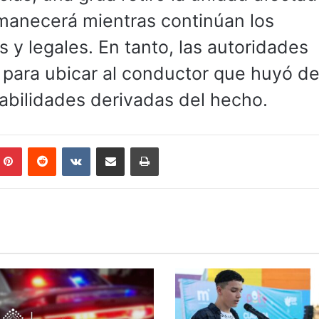
rmanecerá mientras continúan los
 y legales. En tanto, las autoridades
 para ubicar al conductor que huyó de
sabilidades derivadas del hecho.
mblr
Pinterest
Reddit
VKontakte
Compartir por correo electrónico
Imprimir