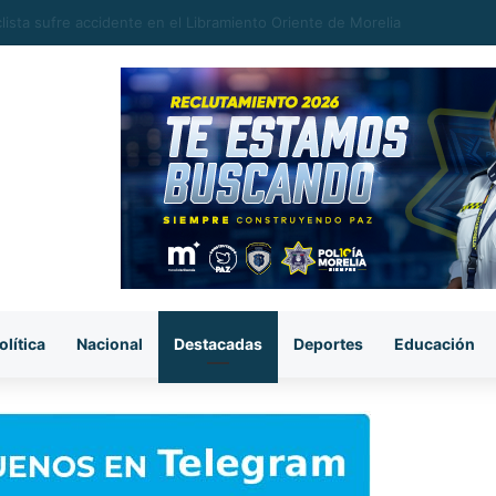
 y Michoacán despiden a un gran pastor: Gilberto Morelos
olítica
Nacional
Destacadas
Deportes
Educación