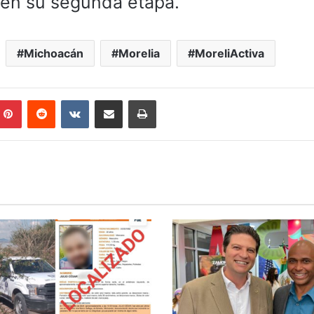
en su segunda etapa.
Michoacán
Morelia
MoreliActiva
mblr
Pinterest
Reddit
VKontakte
Compartir por correo electrónico
Imprimir