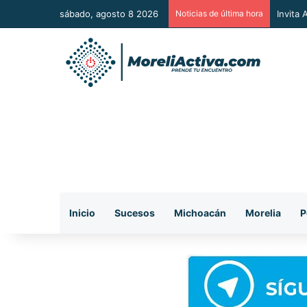
sábado, agosto 8 2026
Noticias de última hora
Vincul
Inicio
Sucesos
Michoacán
Morelia
P