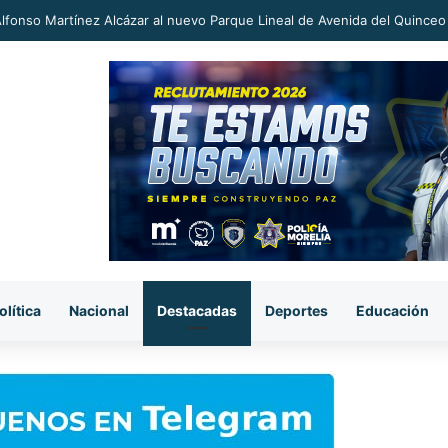
an a proceso al «R1» por homicidio del ex alcalde Carlos Manzo
olítica
Nacional
Destacadas
Deportes
Educación