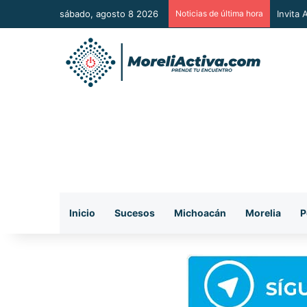
sábado, agosto 8 2026
Noticias de última hora
Vincul
Inicio
Sucesos
Michoacán
Morelia
P