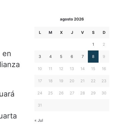
agosto 2026
L
M
X
J
V
S
D
1
2
á en
3
4
5
6
7
8
9
lianza
10
11
12
13
14
15
16
17
18
19
20
21
22
23
uará
24
25
26
27
28
29
30
31
uarta
« Jul