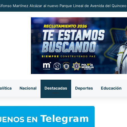
an a proceso al «R1» por homicidio del ex alcalde Carlos Manzo
olítica
Nacional
Destacadas
Deportes
Educación