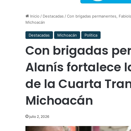
Inicio
/
Destacadas
/
Con brigadas permanentes, Fabiola A
Michoacán
Destacadas
Michoacán
Política
Con brigadas pe
Alanís fortalece l
de la Cuarta Tra
Michoacán
julio 2, 2026