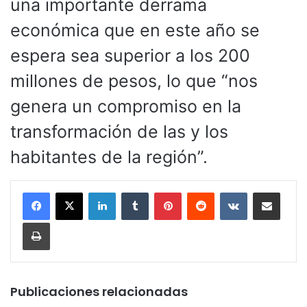
una importante derrama
económica que en este año se
espera sea superior a los 200
millones de pesos, lo que “nos
genera un compromiso en la
transformación de las y los
habitantes de la región”.
LinkedIn
Tumblr
Pinterest
Reddit
VKontakte
Compartir por corr
Imprimir
Publicaciones relacionadas