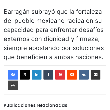
Barragán subrayó que la fortaleza
del pueblo mexicano radica en su
capacidad para enfrentar desafíos
externos con dignidad y firmeza,
siempre apostando por soluciones
que beneficien a ambas naciones.
LinkedIn
Tumblr
Pinterest
Reddit
VKontakte
Compartir por corr
Imprimir
Publicaciones relacionadas