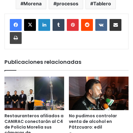
Morena
procesos
Tablero
LinkedIn
Tumblr
Pinterest
Reddit
VKontakte
Compartir por corr
Imprimir
Publicaciones relacionadas
Restauranteros afiliados a
No pudimos controlar
CANIRAC conectarán al C4
venta de alcohol en
de Policía Morelia sus
Pátzcuaro: edil
cámaras de