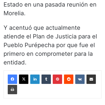
Estado en una pasada reunión en
Morelia.
Y acentuó que actualmente
atiende el Plan de Justicia para el
Pueblo Purépecha por que fue el
primero en comprometer para la
entidad.
LinkedIn
Tumblr
Pinterest
Reddit
VKontakte
Compartir por corr
Imprimir