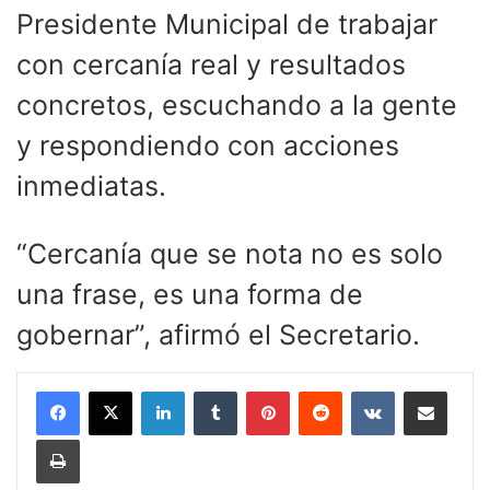
Presidente Municipal de trabajar
con cercanía real y resultados
concretos, escuchando a la gente
y respondiendo con acciones
inmediatas.
“Cercanía que se nota no es solo
una frase, es una forma de
gobernar”, afirmó el Secretario.
LinkedIn
Tumblr
Pinterest
Reddit
VKontakte
Compartir por corr
Imprimir