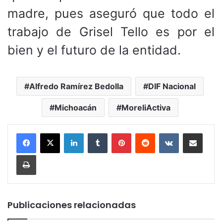
madre, pues aseguró que todo el
trabajo de Grisel Tello es por el
bien y el futuro de la entidad.
Alfredo Ramírez Bedolla
DIF Nacional
Michoacán
MoreliActiva
LinkedIn
Tumblr
Pinterest
Reddit
VKontakte
Compartir por corr
Imprimir
Publicaciones relacionadas