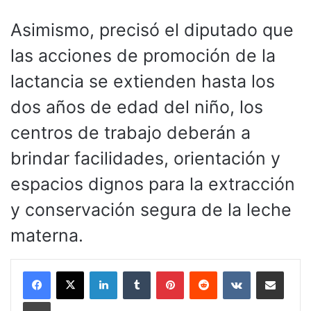
Asimismo, precisó el diputado que
las acciones de promoción de la
lactancia se extienden hasta los
dos años de edad del niño, los
centros de trabajo deberán a
brindar facilidades, orientación y
espacios dignos para la extracción
y conservación segura de la leche
materna.
LinkedIn
Tumblr
Pinterest
Reddit
VKontakte
Compartir por corr
Imprimir