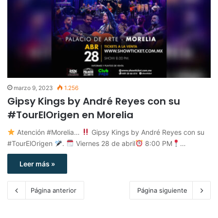
marzo 9, 2023
1.256
Gipsy Kings by André Reyes con su
#TourElOrigen en Morelia
Atención #Morelia…
Gipsy Kings by André Reyes con su
#TourElOrigen
.
Viernes 28 de abril
8:00 PM
…
Leer más »
Página anterior
Página siguiente