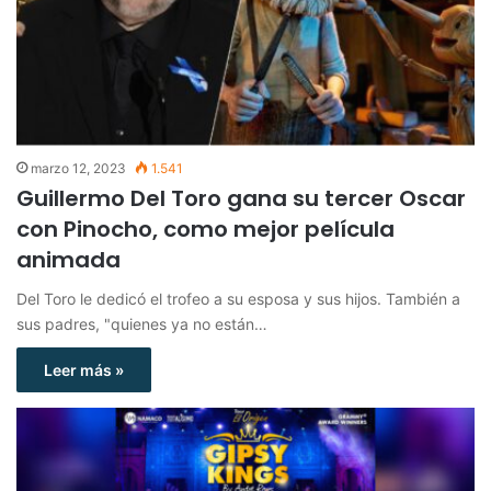
marzo 12, 2023
1.541
Guillermo Del Toro gana su tercer Oscar
con Pinocho, como mejor película
animada
Del Toro le dedicó el trofeo a su esposa y sus hijos. También a
sus padres, "quienes ya no están…
Leer más »