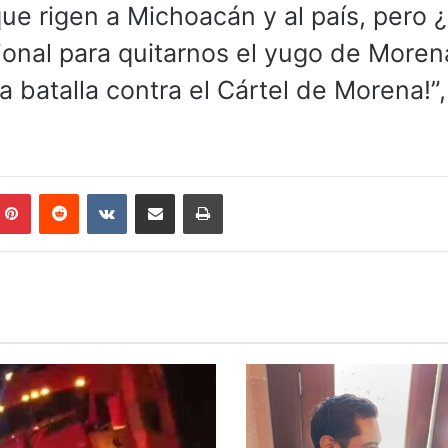
ue rigen a Michoacán y al país, pero ¿y
onal para quitarnos el yugo de Moren
 batalla contra el Cártel de Morena!”,
mblr
Pinterest
Reddit
VKontakte
Compartir por correo electrónico
Imprimir