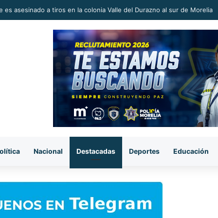
 en la Reconstrucción del Tejido Social, Invita Rectora a Madres y Padr
olítica
Nacional
Destacadas
Deportes
Educación