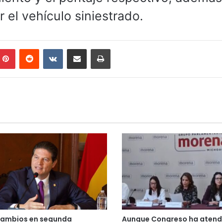
r el vehículo siniestrado.
mblr
Pinterest
Reddit
VKontakte
Compartir por correo electrónico
Imprimir
cambios en segunda
Aunque Congreso ha atend