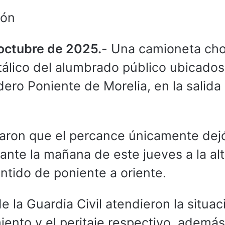
ión
 octubre de 2025.-
Una camioneta ch
tálico del alumbrado público ubicados
ero Poniente de Morelia, en la salida
taron que el percance únicamente dej
ante la mañana de este jueves a la al
entido de poniente a oriente.
 la Guardia Civil atendieron la situac
iento y el peritaje respectivo, además