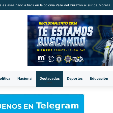
 en la Reconstrucción del Tejido Social, Invita Rectora a Madres y Padr
olítica
Nacional
Destacadas
Deportes
Educación