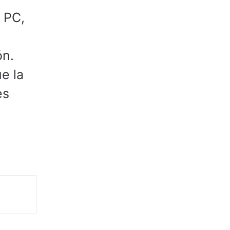
e PC,
ón.
e la
es