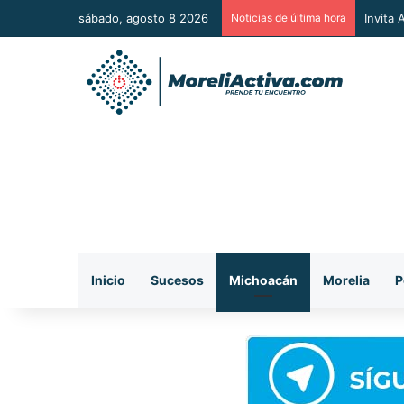
sábado, agosto 8 2026
Noticias de última hora
Vincul
Inicio
Sucesos
Michoacán
Morelia
P