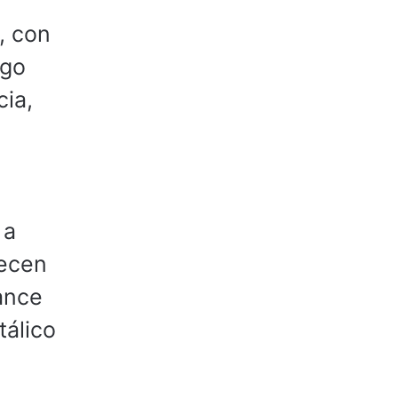
, con
ego
cia,
 a
recen
cance
tálico