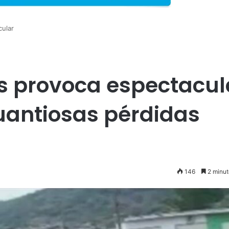
cular
s provoca espectacul
uantiosas pérdidas
146
2 minut