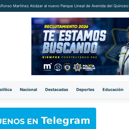
an a proceso al «R1» por homicidio del ex alcalde Carlos Manzo
olítica
Nacional
Destacadas
Deportes
Educación