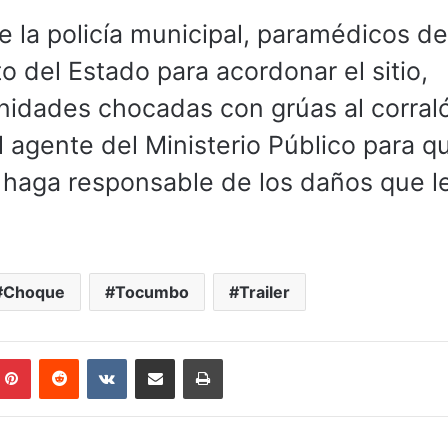
de la policía municipal, paramédicos d
o del Estado para acordonar el sitio,
s unidades chocadas con grúas al corral
 agente del Ministerio Público para qu
haga responsable de los daños que l
Choque
Tocumbo
Trailer
mblr
Pinterest
Reddit
VKontakte
Compartir por correo electrónico
Imprimir