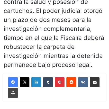
contra la salud y posesión de
cartuchos. ​El poder judicial otorgó
un plazo de dos meses para la
investigación complementaria,
tiempo en el que la Fiscalía deberá
robustecer la carpeta de
investigación mientras la detenida
permanece bajo proceso legal.
LinkedIn
Tumblr
Pinterest
Reddit
VKontakte
Compartir por corr
Imprimir