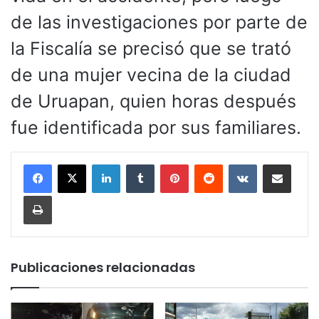
de las investigaciones por parte de
la Fiscalía se precisó que se trató
de una mujer vecina de la ciudad
de Uruapan, quien horas después
fue identificada por sus familiares.
LinkedIn
Tumblr
Pinterest
Reddit
VKontakte
Compartir por corr
Imprimir
Publicaciones relacionadas