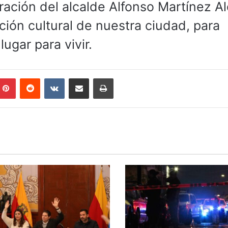
tración del alcalde Alfonso Martínez A
ción cultural de nuestra ciudad, para
lugar para vivir.
mblr
Pinterest
Reddit
VKontakte
Compartir por correo electrónico
Imprimir