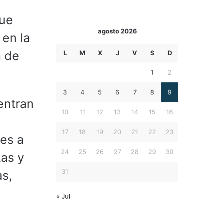
que
agosto 2026
 en la
a de
L
M
X
J
V
S
D
1
2
3
4
5
6
7
8
9
entran
10
11
12
13
14
15
16
n
17
18
19
20
21
22
23
les a
24
25
26
27
28
29
30
Las y
31
as,
« Jul