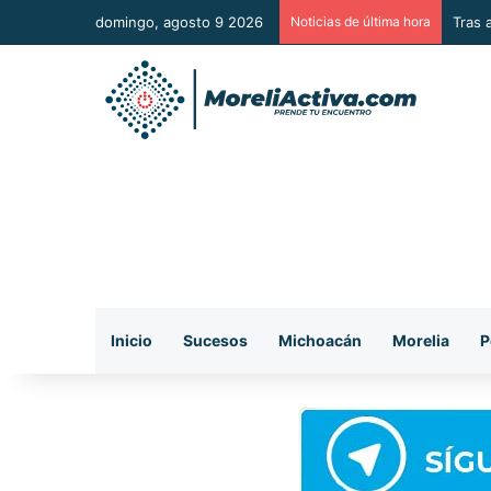
domingo, agosto 9 2026
Noticias de última hora
Tras 
Inicio
Sucesos
Michoacán
Morelia
P