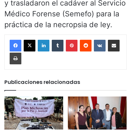
y trasladaron el cadáver al Servicio
Médico Forense (Semefo) para la
práctica de la necropsia de ley.
LinkedIn
Tumblr
Pinterest
Reddit
VKontakte
Compartir por corr
Imprimir
Publicaciones relacionadas