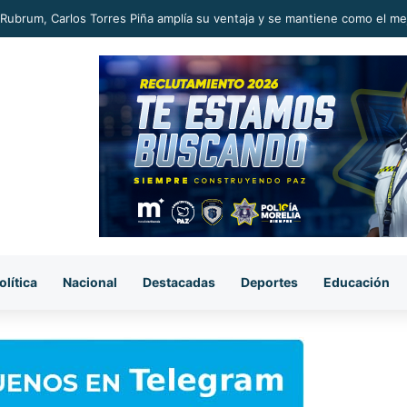
Rubrum, Carlos Torres Piña amplía su ventaja y se mantiene como el m
olítica
Nacional
Destacadas
Deportes
Educación