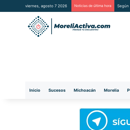
viernes, agosto 7 2026
Noticias de última hora
Según 
Inicio
Sucesos
Michoacán
Morelia
P