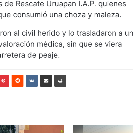
 de Rescate Uruapan I.A.P. quienes
 que consumió una choza y maleza.
 al civil herido y lo trasladaron a u
aloración médica, sin que se viera
arretera de peaje.
mblr
Pinterest
Reddit
VKontakte
Compartir por correo electrónico
Imprimir