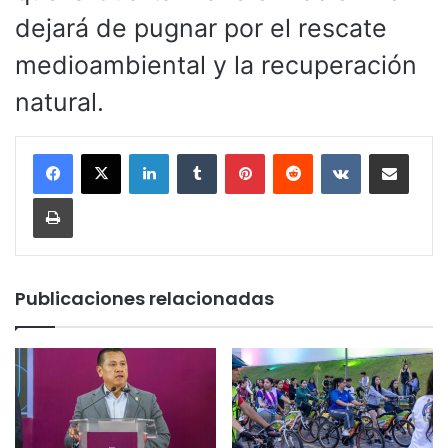
dejará de pugnar por el rescate
medioambiental y la recuperación
natural.
LinkedIn
Tumblr
Pinterest
Reddit
VKontakte
Compartir por corr
Imprimir
Publicaciones relacionadas