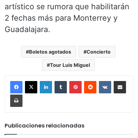
artístico se rumora que habilitarán
2 fechas más para Monterrey y
Guadalajara.
Boletos agotados
Concierto
Tour Luis Miguel
LinkedIn
Tumblr
Pinterest
Reddit
VKontakte
Compartir por corr
Imprimir
Publicaciones relacionadas