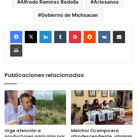
Alfredo Ramírez Bedolla
Artesanos
Gobierno de Michoacan
LinkedIn
Tumblr
Pinterest
Reddit
VKontakte
Compartir por corr
Imprimir
Publicaciones relacionadas
Urge atención a
Melchor Ocampo era
productores agrícolas por
afrodescendiente, afirman