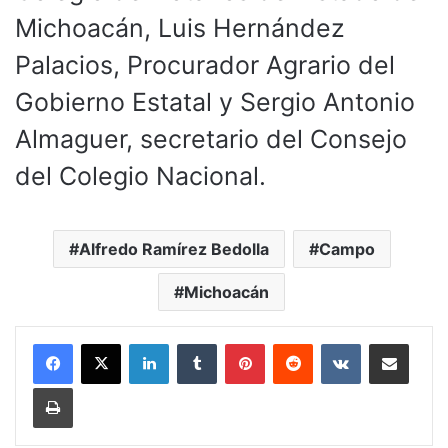
Michoacán, Luis Hernández
Palacios, Procurador Agrario del
Gobierno Estatal y Sergio Antonio
Almaguer, secretario del Consejo
del Colegio Nacional.
Alfredo Ramírez Bedolla
Campo
Michoacán
LinkedIn
Tumblr
Pinterest
Reddit
VKontakte
Compartir por corr
Imprimir