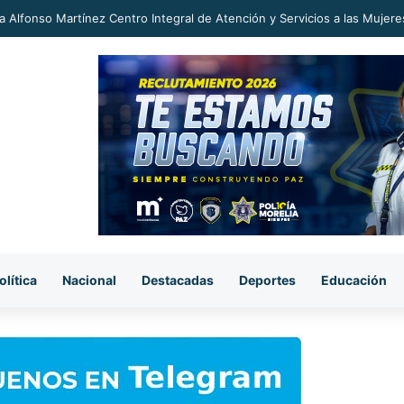
 más hacia la dictadura comunista en México, los Defensores de las Au
olítica
Nacional
Destacadas
Deportes
Educación