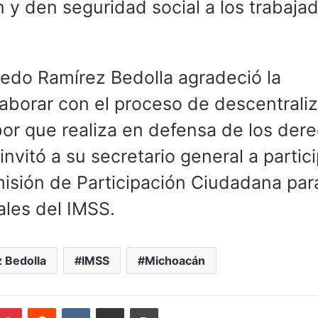
en y den seguridad social a los trabaja
redo Ramírez Bedolla agradeció la
laborar con el proceso de descentrali
labor que realiza en defensa de los der
nvitó a su secretario general a partici
misión de Participación Ciudadana para
ales del IMSS.
 Bedolla
IMSS
Michoacán
mblr
Pinterest
Reddit
VKontakte
Compartir por correo electrónico
Imprimir