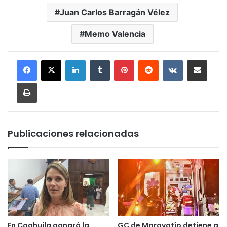
Juan Carlos Barragán Vélez
Memo Valencia
LinkedIn
Tumblr
Pinterest
Reddit
VKontakte
Compartir por corr
Imprimir
Publicaciones relacionadas
En Coahuila ganará la
GC de Maravatío detiene a