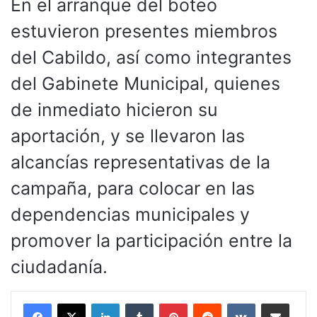
En el arranque del boteo
estuvieron presentes miembros
del Cabildo, así como integrantes
del Gabinete Municipal, quienes
de inmediato hicieron su
aportación, y se llevaron las
alcancías representativas de la
campaña, para colocar en las
dependencias municipales y
promover la participación entre la
ciudadanía.
LinkedIn
Tumblr
Pinterest
Reddit
VKontakte
Compartir por corr