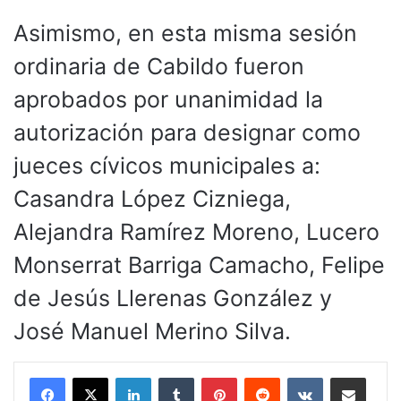
Asimismo, en esta misma sesión
ordinaria de Cabildo fueron
aprobados por unanimidad la
autorización para designar como
jueces cívicos municipales a:
Casandra López Cizniega,
Alejandra Ramírez Moreno, Lucero
Monserrat Barriga Camacho, Felipe
de Jesús Llerenas González y
José Manuel Merino Silva.
LinkedIn
Tumblr
Pinterest
Reddit
VKontakte
Compartir por corr