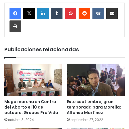
LinkedIn
Tumblr
Pinterest
Reddit
VKontakte
Compartir por corr
Imprimir
Publicaciones relacionadas
Mega marcha en Contra
Este septiembre, gran
del Aborto el 10 de
temporada para Morelia:
octubre: Grupos Pro Vida
Alfonso Martínez
octubre 3, 2024
septiembre 27, 2022