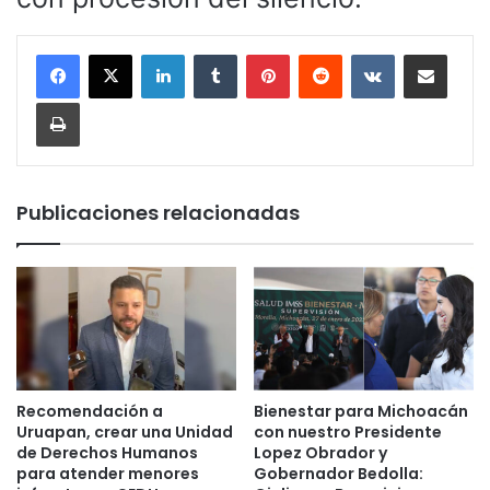
LinkedIn
Tumblr
Pinterest
Reddit
VKontakte
Compartir por corr
Imprimir
Publicaciones relacionadas
Recomendación a
Bienestar para Michoacán
Uruapan, crear una Unidad
con nuestro Presidente
de Derechos Humanos
Lopez Obrador y
para atender menores
Gobernador Bedolla: