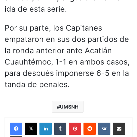
ida de esta serie.
Por su parte, los Capitanes
empataron en sus dos partidos de
la ronda anterior ante Acatlán
Cuauhtémoc, 1-1 en ambos casos,
para después imponerse 6-5 en la
tanda de penales.
UMSNH
LinkedIn
Tumblr
Pinterest
Reddit
VKontakte
Compartir por corr
Imprimir