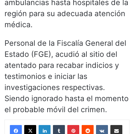
ambulancias hasta hospitales de la
región para su adecuada atención
médica.
Personal de la Fiscalía General del
Estado (FGE), acudió al sitio del
atentado para recabar indicios y
testimonios e iniciar las
investigaciones respectivas.
Siendo ignorado hasta el momento
el probable móvil del crimen.
LinkedIn
Tumblr
Pinterest
Reddit
VKontakte
Compartir por corr