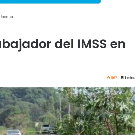
 Jacona
abajador del IMSS en
967
1 minu