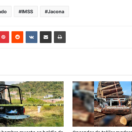
ado
IMSS
Jacona
mblr
Pinterest
Reddit
VKontakte
Compartir por correo electrónico
Imprimir