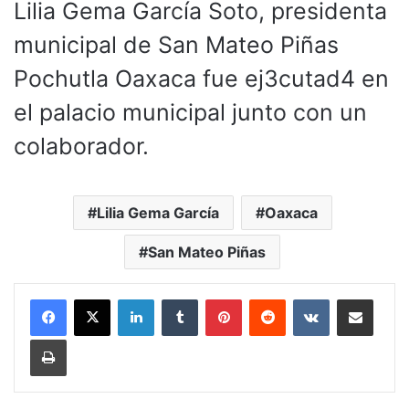
Lilia Gema García Soto, presidenta
municipal de San Mateo Piñas
Pochutla Oaxaca fue ej3cutad4 en
el palacio municipal junto con un
colaborador.
Lilia Gema García
Oaxaca
San Mateo Piñas
LinkedIn
Tumblr
Pinterest
Reddit
VKontakte
Compartir por corr
Imprimir