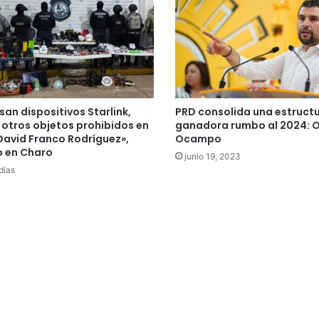
an dispositivos Starlink,
PRD consolida una estruct
 otros objetos prohibidos en
ganadora rumbo al 2024: 
David Franco Rodríguez»,
Ocampo
o en Charo
junio 19, 2023
días