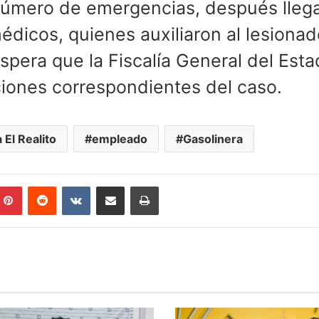
 número de emergencias, después lleg
édicos, quienes auxiliaron al lesionad
espera que la Fiscalía General del Est
iones correspondientes del caso.
 El Realito
empleado
Gasolinera
mblr
Pinterest
Reddit
VKontakte
Compartir por correo electrónico
Imprimir