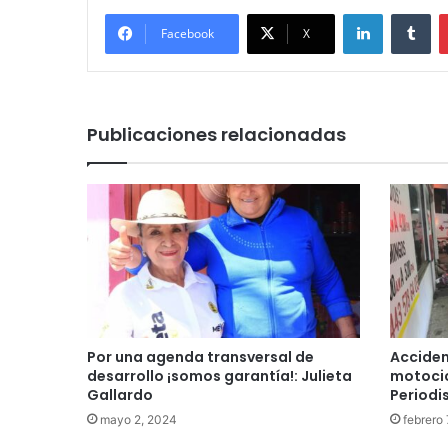
LinkedIn
Tu
Facebook
X
Publicaciones relacionadas
Por una agenda transversal de
Acciden
desarrollo ¡somos garantía!: Julieta
motocic
Gallardo
Periodi
mayo 2, 2024
febrero