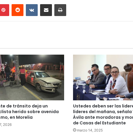
mblr
Pinterest
Reddit
VKontakte
Compartir por correo electrónico
Imprimir
te de tránsito deja un
Ustedes deben ser las lider
lista herido sobre avenida
líderes del mañana, señala
smo, en Morelia
Ávila ante moradoras y mo
de Casas del Estudiante
 7, 2026
marzo 14, 2025