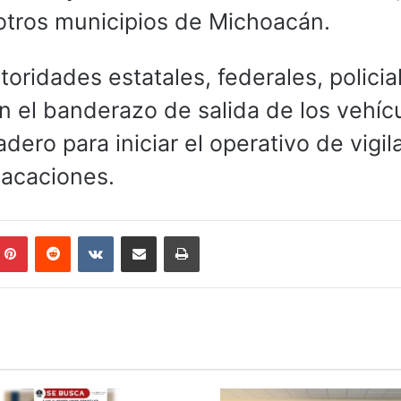
otros municipios de Michoacán.
oridades estatales, federales, policia
en el banderazo de salida de los vehíc
dero para iniciar el operativo de vigil
vacaciones.
mblr
Pinterest
Reddit
VKontakte
Compartir por correo electrónico
Imprimir