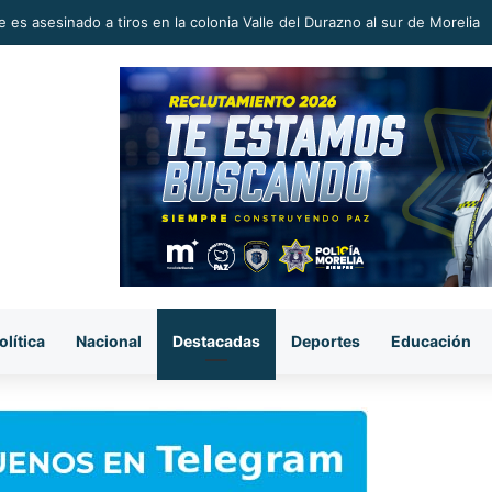
 en la Reconstrucción del Tejido Social, Invita Rectora a Madres y Padr
olítica
Nacional
Destacadas
Deportes
Educación