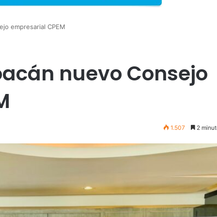
ejo empresarial CPEM
oacán nuevo Consejo
M
1.507
2 minut