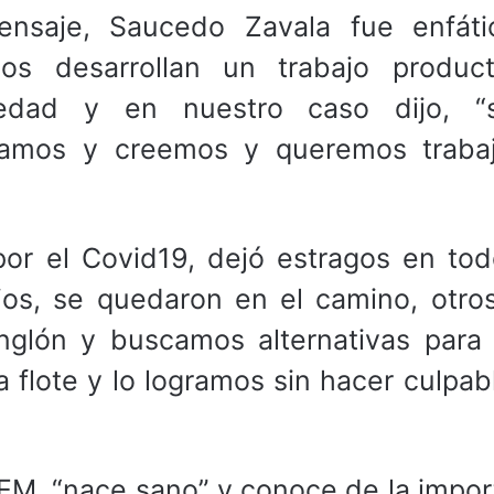
nsaje, Saucedo Zavala fue enfát
os desarrollan un trabajo produc
iedad y en nuestro caso dijo, “
samos y creemos y queremos traba
or el Covid19, dejó estragos en tod
os, se quedaron en el camino, otro
nglón y buscamos alternativas para
 flote y lo logramos sin hacer culpab
M, “nace sano” y conoce de la impor