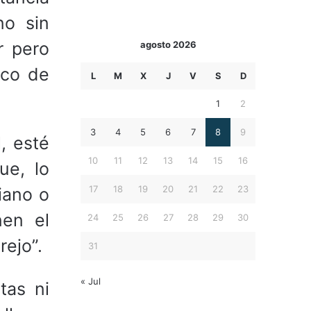
no sin
r pero
agosto 2026
rco de
L
M
X
J
V
S
D
1
2
3
4
5
6
7
8
9
, esté
10
11
12
13
14
15
16
ue, lo
17
18
19
20
21
22
23
iano o
nen el
24
25
26
27
28
29
30
ejo”.
31
« Jul
tas ni