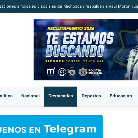
era sorpresiva, pasaje del transporte público subió a 12 pesos.
olítica
Nacional
Destacadas
Deportes
Educación