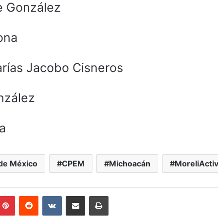
re González
ona
rías Jacobo Cisneros
nzález
a
 de México
CPEM
Michoacán
MoreliActi
mblr
Pinterest
Reddit
VKontakte
Compartir por correo electrónico
Imprimir