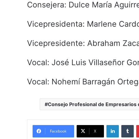
Consejera: Dulce María Aguir
Vicepresidenta: Marlene Card
Vicepresidente: Abraham Zaca
Vocal: José Luis Villaseñor Go
Vocal: Nohemí Barragán Orteg
Consejo Profesional de Empresarios
LinkedIn
Tu
Facebook
X