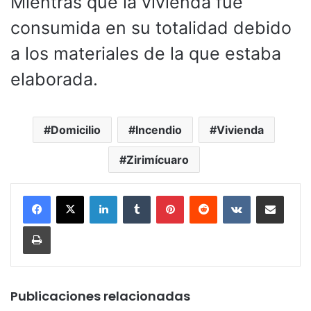
Mientras que la vivienda fue
consumida en su totalidad debido
a los materiales de la que estaba
elaborada.
Domicilio
Incendio
Vivienda
Zirimícuaro
LinkedIn
Tumblr
Pinterest
Reddit
VKontakte
Compartir por corr
Imprimir
Publicaciones relacionadas