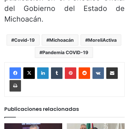
del Gobierno del Estado de
Michoacán.
Covid-19
Michoacán
MoreliActiva
Pandemia COVID-19
LinkedIn
Tumblr
Pinterest
Reddit
VKontakte
Compartir por corr
Imprimir
Publicaciones relacionadas