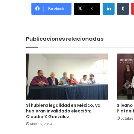
LinkedIn
Tu
Facebook
X
Publicaciones relacionadas
Si hubiera legalidad en México, ya
Silvano
hubieran invalidado elección:
Platani
Claudio X González
octubre
abril 16, 2024