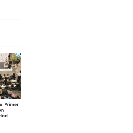
el Primer
on
idad