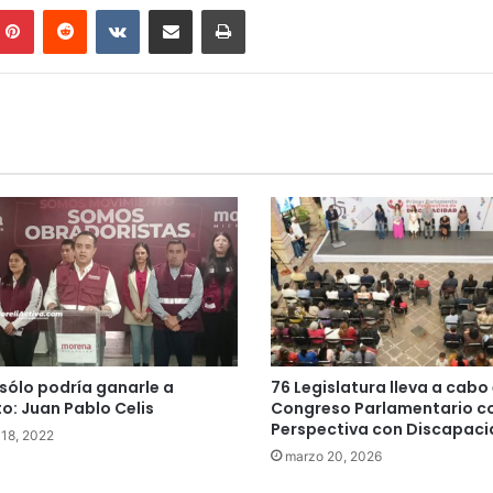
mblr
Pinterest
Reddit
VKontakte
Compartir por correo electrónico
Imprimir
 sólo podría ganarle a
76 Legislatura lleva a cabo 
to: Juan Pablo Celis
Congreso Parlamentario c
Perspectiva con Discapac
 18, 2022
marzo 20, 2026