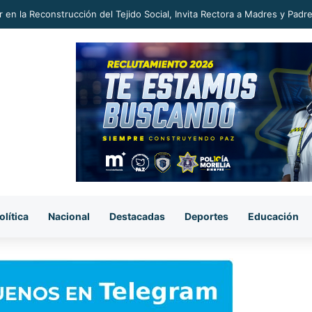
 en la Reconstrucción del Tejido Social, Invita Rectora a Madres y Padr
olítica
Nacional
Destacadas
Deportes
Educación