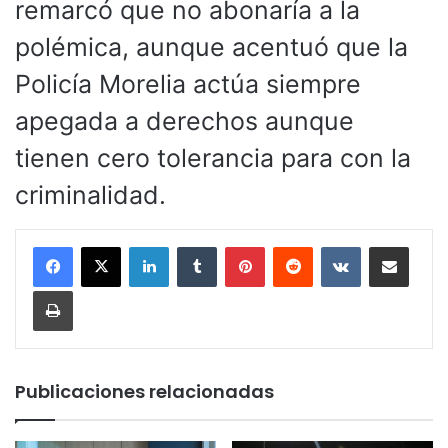
remarcó que no abonaría a la
polémica, aunque acentuó que la
Policía Morelia actúa siempre
apegada a derechos aunque
tienen cero tolerancia para con la
criminalidad.
LinkedIn
Tumblr
Pinterest
Reddit
VKontakte
Compartir por corr
Imprimir
Publicaciones relacionadas