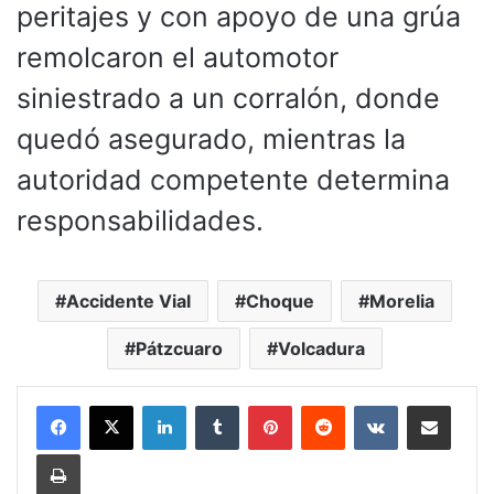
peritajes y con apoyo de una grúa
remolcaron el automotor
siniestrado a un corralón, donde
quedó asegurado, mientras la
autoridad competente determina
responsabilidades.
Accidente Vial
Choque
Morelia
Pátzcuaro
Volcadura
LinkedIn
Tumblr
Pinterest
Reddit
VKontakte
Compartir por corr
Imprimir